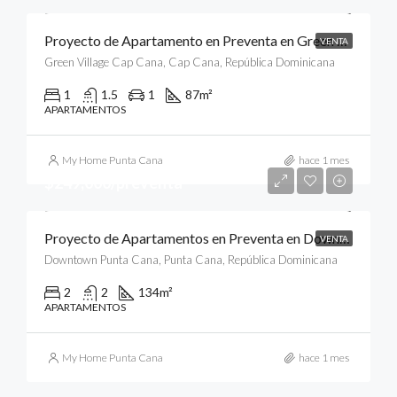
Proyecto de Apartamento en Preventa en Green Village Condos, Cap Cana, Punta Cana
VENTA
Green Village Cap Cana, Cap Cana, República Dominicana
1
1.5
1
87
m²
APARTAMENTOS
My Home Punta Cana
hace 1 mes
$249,000/preventa
Proyecto de Apartamentos en Preventa en Downtown, Punta Cana
VENTA
Downtown Punta Cana, Punta Cana, República Dominicana
2
2
134
m²
APARTAMENTOS
My Home Punta Cana
hace 1 mes