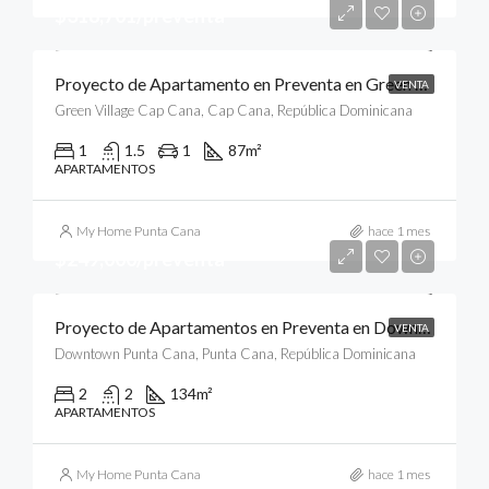
$318,701/preventa
Proyecto de Apartamento en Preventa en Green Village Condos, Cap Cana, Punta Cana
VENTA
Green Village Cap Cana, Cap Cana, República Dominicana
1
1.5
1
87
m²
APARTAMENTOS
My Home Punta Cana
hace 1 mes
$249,000/preventa
Proyecto de Apartamentos en Preventa en Downtown, Punta Cana
VENTA
Downtown Punta Cana, Punta Cana, República Dominicana
2
2
134
m²
APARTAMENTOS
My Home Punta Cana
hace 1 mes