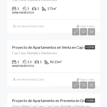
1
1
1
171
m²
APARTAMENTOS
My Home Punta Cana
hace 1 mes
$297,000/preventa
Proyecto de Apartamentos en Venta en Cap Cana, Punta Cana
VENTA
Cap Cana, República Dominicana
1
1.5
1
82.22
m²
APARTAMENTOS
My Home Punta Cana
hace 1 mes
$318,701/preventa
Proyecto de Apartamento en Preventa en Green Village Condos, Cap Cana, Punta Cana
VENTA
Green Village Cap Cana, Cap Cana, República Dominicana