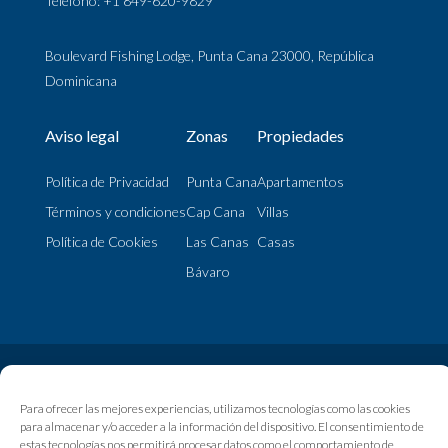
Teléfono: +1 849-620-9829
Boulevard Fishing Lodge, Punta Cana 23000, República
Dominicana
Aviso legal
Zonas
Propiedades
Política de Privacidad
Punta Cana
Apartamentos
Términos y condiciones
Cap Cana
Villas
Política de Cookies
Las Canas
Casas
Bávaro
© My Home Punta Cana | 2024 Todos los Derechos Reservados
Para ofrecer las mejores experiencias, utilizamos tecnologías como las cookies
para almacenar y/o acceder a la información del dispositivo. El consentimiento de
estas tecnologías nos permitirá procesar datos como el comportamiento de