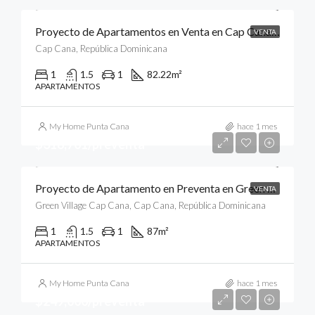
Proyecto de Apartamentos en Venta en Cap Cana, Punta Cana
VENTA
Cap Cana, República Dominicana
1
1.5
1
82.22
m²
APARTAMENTOS
My Home Punta Cana
hace 1 mes
$318,701/preventa
Proyecto de Apartamento en Preventa en Green Village Condos, Cap Cana, Punta Cana
VENTA
Green Village Cap Cana, Cap Cana, República Dominicana
1
1.5
1
87
m²
APARTAMENTOS
My Home Punta Cana
hace 1 mes
$249,000/preventa