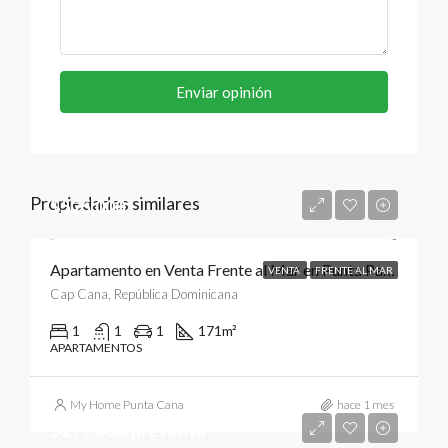
Enviar opinión
Propiedades similares
$525,000
Apartamento en Venta Frente al Mar en Punta Palmera, Cap Cana, Punta Cana
VENTA
FRENTE AL MAR
Cap Cana, República Dominicana
1
1
1
171
m²
APARTAMENTOS
My Home Punta Cana
hace 1 mes
$297,000/preventa