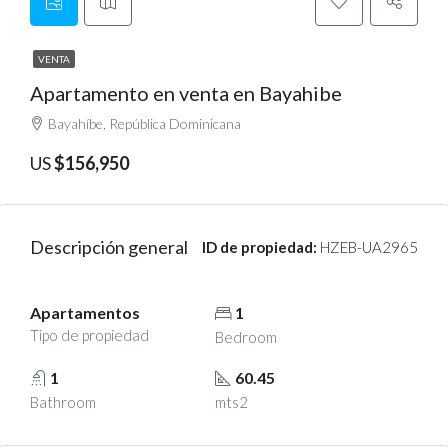
VENTA
Apartamento en venta en Bayahibe
Bayahíbe, República Dominicana
US
$156,950
Descripción general
ID de propiedad:
HZEB-UA2965
Apartamentos
1
Tipo de propiedad
Bedroom
1
60.45
Bathroom
mts2