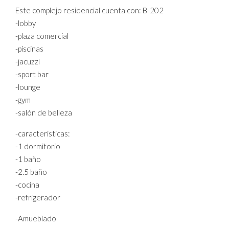
Este complejo residencial cuenta con: B-202
-lobby
-plaza comercial
-piscinas
-jacuzzi
-sport bar
-lounge
-gym
-salón de belleza
-características:
-1 dormitorio
-1 baño
-2.5 baño
-cocina
-refrigerador
-Amueblado