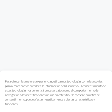
Para ofrecer las mejores experiencias, utilizamos tecnologías como las cookies
para almacenar y/o acceder a la información del dispositivo. El consentimiento de
estas tecnologías nos permitirá procesar datos como el comportamiento de
navegación o las identificaciones únicas en este sitio. No consentir o retirar el
consentimiento, puede afectar negativamente a ciertas características y
funciones.