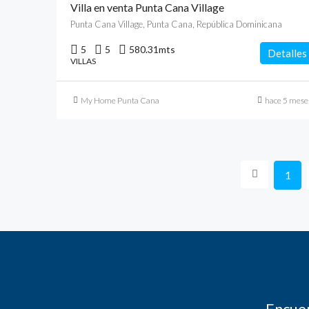
Villa en venta Punta Cana Village
Punta Cana Village, Punta Cana, República Dominicana
5
5
580.31
mts
Detalles
VILLAS
My Home Punta Cana
hace 5 mese
1
Encuen