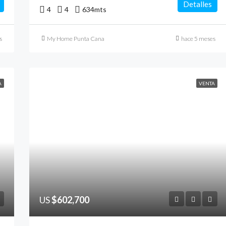
Detalles
4
4
634
mts
s
My Home Punta Cana
hace 5 meses
A
VENTA
US
$602,700