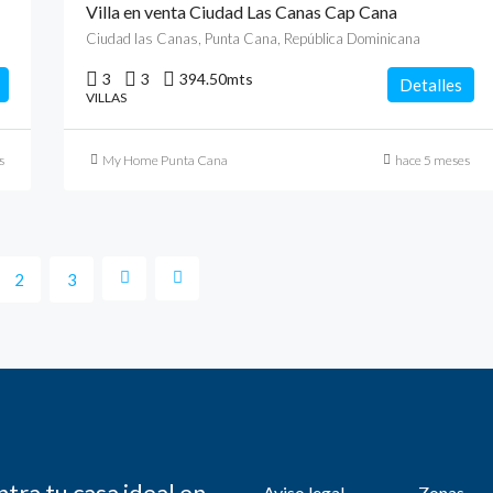
Villa en venta Ciudad Las Canas Cap Cana
Ciudad las Canas, Punta Cana, República Dominicana
3
3
394.50
mts
Detalles
VILLAS
s
My Home Punta Cana
hace 5 meses
2
3
tra tu casa ideal en
Aviso legal
Zonas