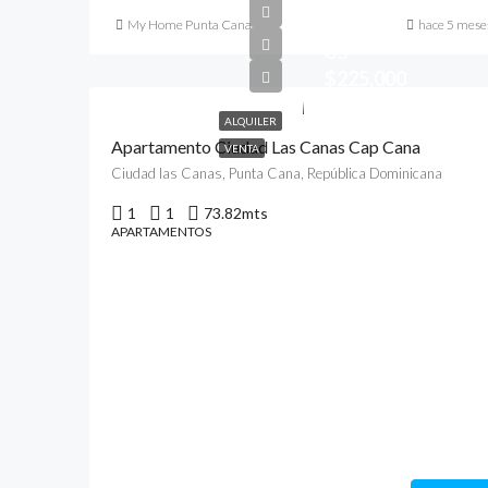
My Home Punta Cana
hace 5 mese
US
$225,000
ALQUILER
Apartamento Ciudad Las Canas Cap Cana
VENTA
Ciudad las Canas, Punta Cana, República Dominicana
1
1
73.82
mts
APARTAMENTOS