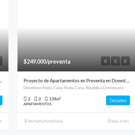
$249,000/preventa
ta en Green Village Condos, Cap Cana, Punta Cana
Proyecto de Apartamentos en Preventa en Downtown, Punta Cana
Downtown Punta Cana, Punta Cana, República Dominicana
2
2
134
m²
Detalles
APARTAMENTOS
s
My Home Punta Cana
hace 1 mes