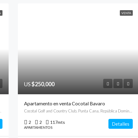
A
VENTA
US
$250,000
Apartamento en venta Cocotal Bavaro
, Punta Cana, República Dominicana
Cocotal Golf and Country Club, Punta Cana, República Dominicana
2
2
117
mts
Detalles
APARTAMENTOS