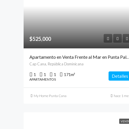
$525,000
Apartamento en Venta Frente al Mar en Punta Palmera, C
Cap Cana, República Dominicana
1
1
1
171
m²
Detalles
APARTAMENTOS
My Home Punta Cana
hace 1 me
VENT