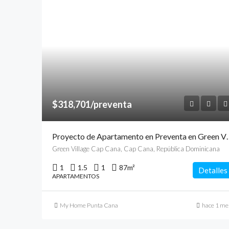
$318,701/preventa
Proyecto de Apartamento en Preven
Green Village Cap Cana, Cap Cana, República Dominicana
1
1.5
1
87
m²
Detalles
APARTAMENTOS
My Home Punta Cana
hace 1 me