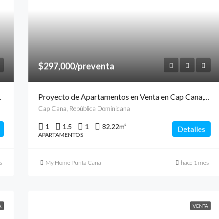
$297,000/preventa
ap Cana, Punta Cana
Proyecto de Apartamentos en Venta en Cap Cana, Punta Cana
Cap Cana, República Dominicana
1
1.5
1
82.22
m²
Detalles
APARTAMENTOS
s
My Home Punta Cana
hace 1 mes
A
VENTA