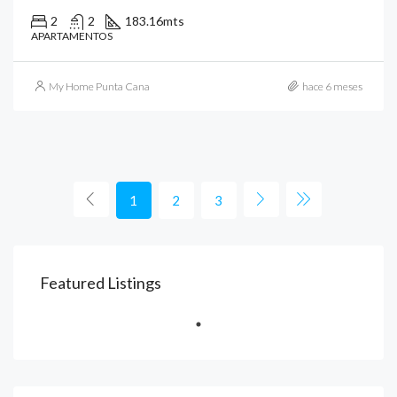
2
2
183.16
mts
APARTAMENTOS
My Home Punta Cana
hace 6 meses
1
2
3
Featured Listings