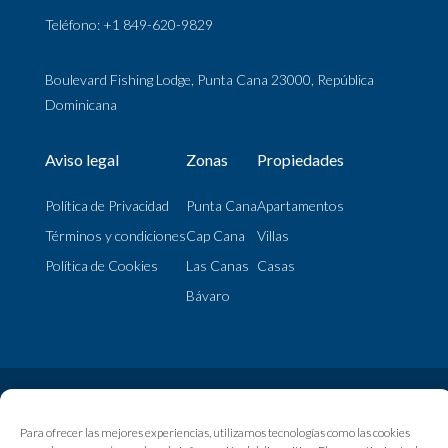
Teléfono: +1 849-620-9829
Boulevard Fishing Lodge, Punta Cana 23000, República
Dominicana
Aviso legal
Zonas
Propiedades
Política de Privacidad
Punta Cana
Apartamentos
Términos y condiciones
Cap Cana
Villas
Política de Cookies
Las Canas
Casas
Bávaro
© My Home Punta Cana | 2024 Todos los Derechos Reservados
Para ofrecer las mejores experiencias, utilizamos tecnologías como las cookies