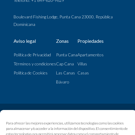
Teléfono: +1 849-620-9829
Boulevard Fishing Lodge, Punta Cana 23000, República
Dominicana
Aviso legal
Zonas
Propiedades
Política de Privacidad
Punta Cana
Apartamentos
Términos y condiciones
Cap Cana
Villas
Política de Cookies
Las Canas
Casas
Bávaro
© My Home Punta Cana | 2024 Todos los Derechos Reservados
Para ofrecer las mejores experiencias, utilizamos tecnologías como las cookies
para almacenar y/o acceder a la información del dispositivo. El consentimiento de
estas tecnologías nos permitirá procesar datos como el comportamiento de