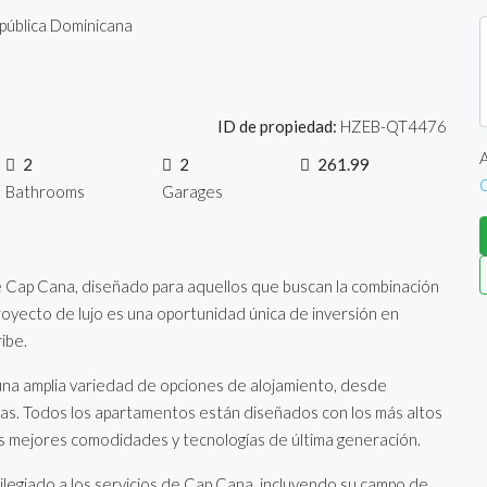
pública Dominicana
ID de propiedad:
HZEB-QT4476
A
2
2
261.99
Bathrooms
Garages
e Cap Cana, diseñado para aquellos que buscan la combinación
proyecto de lujo es una oportunidad única de inversión en
ibe.
 una amplia variedad de opciones de alojamiento, desde
zas. Todos los apartamentos están diseñados con los más altos
las mejores comodidades y tecnologías de última generación.
ilegiado a los servicios de Cap Cana, incluyendo su campo de