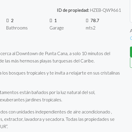
ID de propiedad:
HZEB-QW9661
2
1
78.7
Bathrooms
Garage
mts2
A
o cerca al Downtown de Punta Cana, a solo 10 minutos del
de las más hermosas playas turquesas del Caribe.
os bosques tropicales y te invita a relajarte en sus cristalinas
tamentos están bañados por la luz natural del sol,
 exuberantes jardines tropicales.
os con unidades independientes de aire acondicionado ,
s, extractor, lavadora y secadora. Todas las propiedades se
UR”.