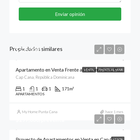
Enviar opinión
Propiedades similares
$525,000
Apartamento en Venta Frente al Mar en Punta Palmera, Cap Cana, Punta Cana
VENTA
FRENTE AL MAR
Cap Cana, República Dominicana
1
1
1
171
m²
APARTAMENTOS
My Home Punta Cana
hace 1 mes
$297,000/preventa
Proyecto de Apartamentos en Venta en Cap Cana, Punta Cana
VENTA