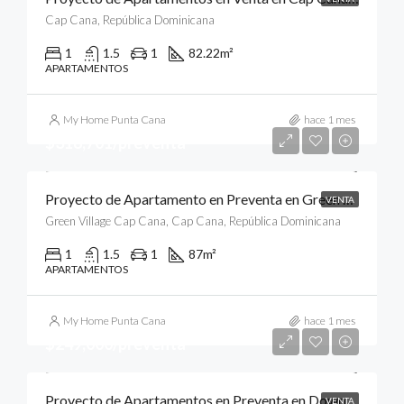
Cap Cana, República Dominicana
1
1.5
1
82.22
m²
APARTAMENTOS
My Home Punta Cana
hace 1 mes
$318,701/preventa
Proyecto de Apartamento en Preventa en Green Village Condos, Cap Cana, Punta Cana
VENTA
Green Village Cap Cana, Cap Cana, República Dominicana
1
1.5
1
87
m²
APARTAMENTOS
My Home Punta Cana
hace 1 mes
$249,000/preventa
Proyecto de Apartamentos en Preventa en Downtown, Punta Cana
VENTA