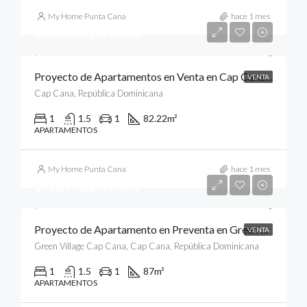
My Home Punta Cana
hace 1 mes
$297,000/preventa
Proyecto de Apartamentos en Venta en Cap Cana, Punta Cana
VENTA
Cap Cana, República Dominicana
1
1.5
1
82.22
m²
APARTAMENTOS
My Home Punta Cana
hace 1 mes
$318,701/preventa
Proyecto de Apartamento en Preventa en Green Village Condos, Cap Cana, Punta Cana
VENTA
Green Village Cap Cana, Cap Cana, República Dominicana
1
1.5
1
87
m²
APARTAMENTOS