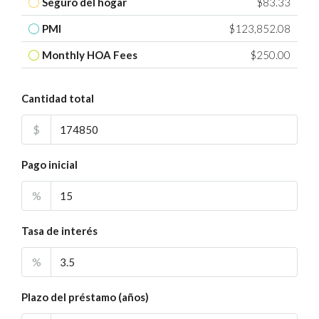
Seguro del hogar
$83.33
PMI
$123,852.08
Monthly HOA Fees
$250.00
Cantidad total
$
Pago inicial
%
Tasa de interés
%
Plazo del préstamo (años)