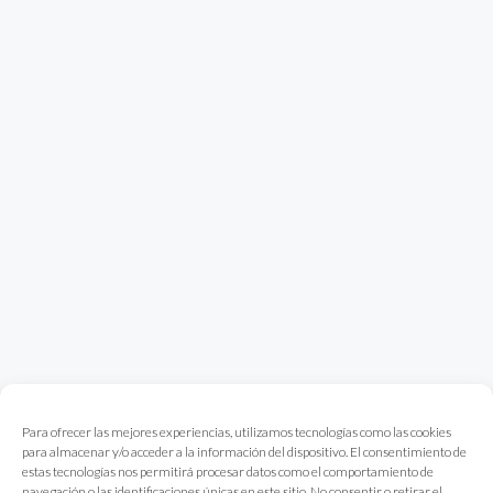
Para ofrecer las mejores experiencias, utilizamos tecnologías como las cookies
para almacenar y/o acceder a la información del dispositivo. El consentimiento de
estas tecnologías nos permitirá procesar datos como el comportamiento de
navegación o las identificaciones únicas en este sitio. No consentir o retirar el