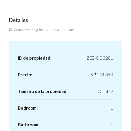
Detalles
Actualizado en julio 29, 2025 a 11:21 am
ID de propiedad:
HZEB-OD3281
Precio:
US
$174,850
Tamaño de la propiedad:
70 mts2
Bedroom:
1
Bathroom:
1