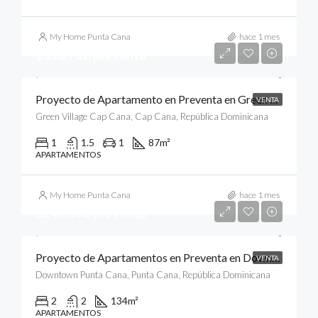
My Home Punta Cana
hace 1 mes
$318,701/preventa
Proyecto de Apartamento en Preventa en Green Village Condos, Cap Cana, Punta Cana
VENTA
Green Village Cap Cana, Cap Cana, República Dominicana
1
1.5
1
87
m²
APARTAMENTOS
My Home Punta Cana
hace 1 mes
$249,000/preventa
Proyecto de Apartamentos en Preventa en Downtown, Punta Cana
VENTA
Downtown Punta Cana, Punta Cana, República Dominicana
2
2
134
m²
APARTAMENTOS