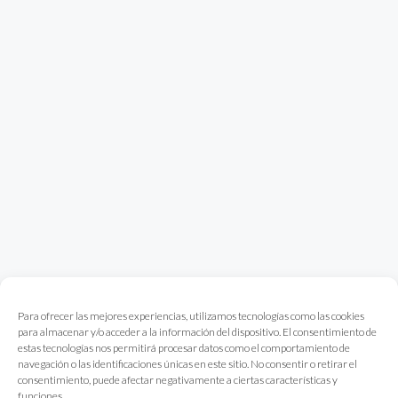
Para ofrecer las mejores experiencias, utilizamos tecnologías como las cookies
para almacenar y/o acceder a la información del dispositivo. El consentimiento de
estas tecnologías nos permitirá procesar datos como el comportamiento de
navegación o las identificaciones únicas en este sitio. No consentir o retirar el
consentimiento, puede afectar negativamente a ciertas características y
funciones.