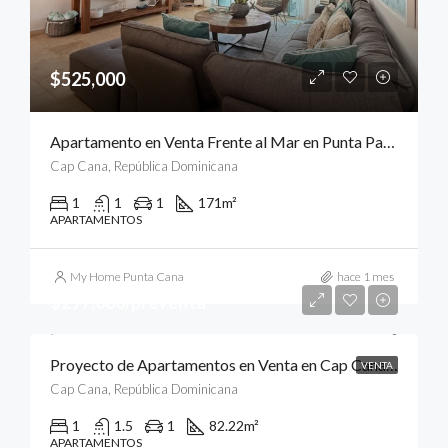
$525,000
Apartamento en Venta Frente al Mar en Punta Palmera, Cap Cana, Punta Cana
Cap Cana, República Dominicana
1
1
1
171
m²
APARTAMENTOS
My Home Punta Cana
hace 1 mes
$297,000/preventa
Proyecto de Apartamentos en Venta en Cap Cana, Punta Cana
VENTA
Cap Cana, República Dominicana
1
1.5
1
82.22
m²
APARTAMENTOS