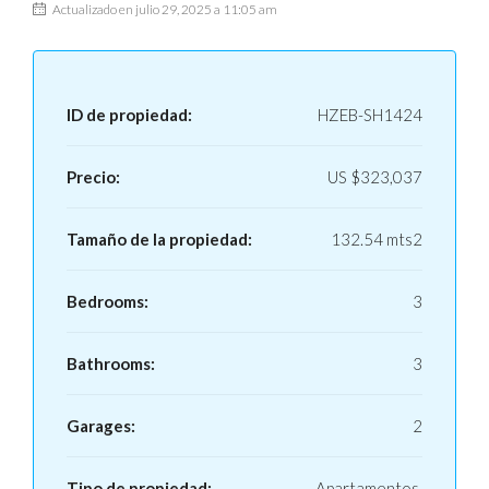
Actualizado en julio 29, 2025 a 11:05 am
ID de propiedad:
HZEB-SH1424
Precio:
US
$323,037
Tamaño de la propiedad:
132.54 mts2
Bedrooms:
3
Bathrooms:
3
Garages:
2
Tipo de propiedad:
Apartamentos,