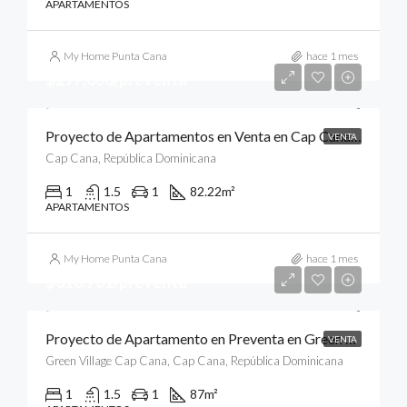
APARTAMENTOS
My Home Punta Cana
hace 1 mes
$297,000/preventa
Proyecto de Apartamentos en Venta en Cap Cana, Punta Cana
VENTA
Cap Cana, República Dominicana
1
1.5
1
82.22
m²
APARTAMENTOS
My Home Punta Cana
hace 1 mes
$318,701/preventa
Proyecto de Apartamento en Preventa en Green Village Condos, Cap Cana, Punta Cana
VENTA
Green Village Cap Cana, Cap Cana, República Dominicana
1
1.5
1
87
m²