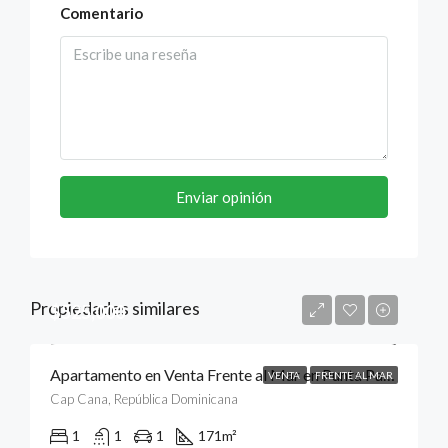
Comentario
Enviar opinión
Propiedades similares
$525,000
Apartamento en Venta Frente al Mar en Punta Palmera, Cap Cana, Punta Cana
VENTA
FRENTE AL MAR
Cap Cana, República Dominicana
1
1
1
171
m²