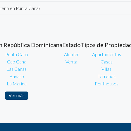
rreno en Punta Cana?
n República Dominicana
Estado
Tipos de Propieda
Punta Cana
Alquiler
Apartamentos
Cap Cana
Venta
Casas
Las Canas
Villas
Bavaro
Terrenos
La Marina
Penthouses
Ver más