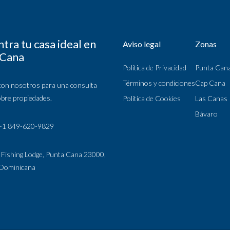
tra tu casa ideal en
Aviso legal
Zonas
 Cana
Política de Privacidad
Punta Can
Términos y condiciones
Cap Cana
con nosotros para una consulta
obre propiedades.
Política de Cookies
Las Canas
Bávaro
 +1 849-620-9829
 Fishing Lodge, Punta Cana 23000,
 Dominicana