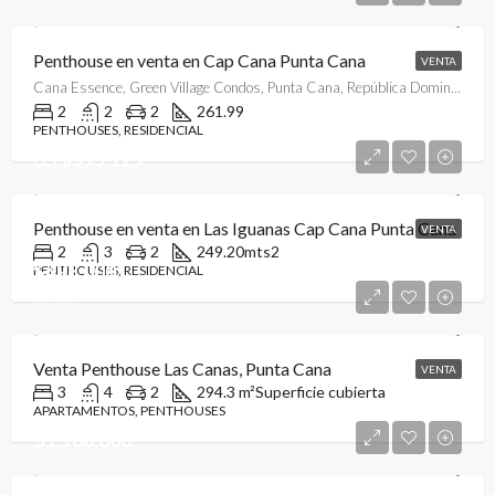
Penthouse en venta en Cap Cana Punta Cana
VENTA
Cana Essence, Green Village Condos, Punta Cana, República Dominicana
2
2
2
261.99
PENTHOUSES, RESIDENCIAL
US
$595,125
Penthouse en venta en Las Iguanas Cap Cana Punta Cana
VENTA
2
3
2
249.20
mts2
$495,000
PENTHOUSES, RESIDENCIAL
$3,800
Venta Penthouse Las Canas, Punta Cana
VENTA
3
4
2
294.3 m²
Superficie cubierta
APARTAMENTOS, PENTHOUSES
$1,100,000